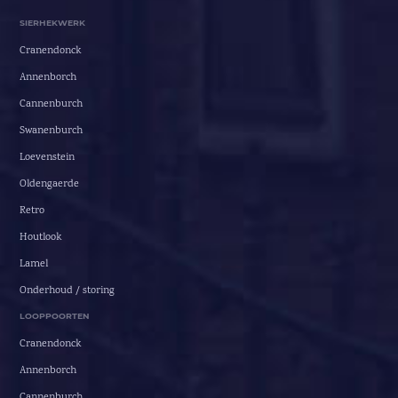
SIERHEKWERK
Cranendonck
Annenborch
Cannenburch
Swanenburch
Loevenstein
Oldengaerde
Retro
Houtlook
Lamel
Onderhoud / storing
LOOPPOORTEN
Cranendonck
Annenborch
Cannenburch