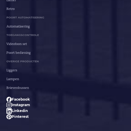
Lamel
Retro
POORT AUTOMATISERING
Automatisering
TOEGANGSCONTROLE
Videofoon set
Poort bediening
OVERIGE PRODUCTEN
Liggers
Lampen
Brievenbussen
Facebook
Instagram
Linkedin
Pinterest