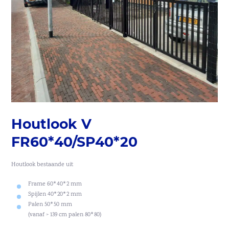
Houtlook V
FR60*40/SP40*20
Houtlook bestaande uit
Frame 60*40*2 mm
Spijlen 40*20*2 mm
Palen 50*50 mm
(vanaf > 139 cm palen 80*80)