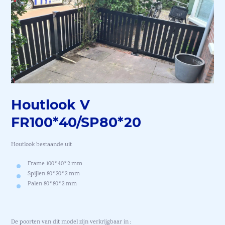
Houtlook V
FR100*40/SP80*20
Houtlook bestaande uit
Frame 100*40*2 mm
Spijlen 80*20*2 mm
Palen 80*80*2 mm
De poorten van dit model zijn verkrijgbaar in ;