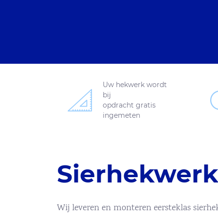
Uw hekwerk wordt
bij
opdracht gratis
ingemeten
Sierhekwerk
Wij leveren en monteren eersteklas sierhek