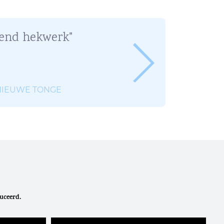
rend hekwerk"
t NIEUWE TONGE
uceerd.