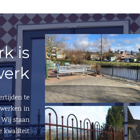
k is
werk
ertijden te
kwerken in
 Wij staan
 kwaliteit