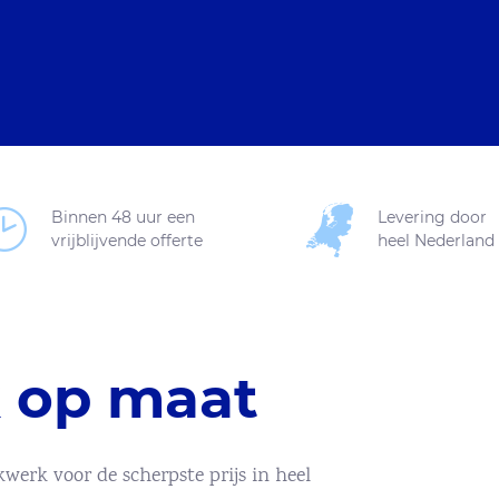
Binnen 48 uur een
Levering door
vrijblijvende offerte
heel Nederland
 op maat
werk voor de scherpste prijs in heel