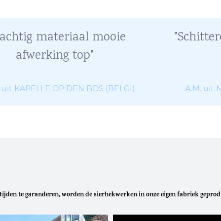
rachtig materiaal mooie
"Schitte
afwerking top"
 uit KAPELLE OP DEN BOS (BELGI)
A.M. ui
rtijden te garanderen, worden de sierhekwerken in onze eigen fabriek geprod