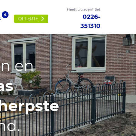
Heeft u vragen? Bel:
0226-
OFFERTE
S
351310
en en
as
herpste
nd.