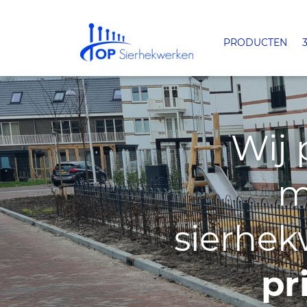
PRODUCTEN
Wij 
m
sierhek
pr