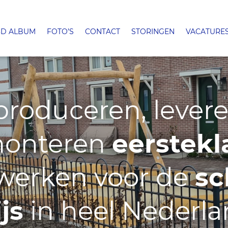
3D ALBUM
FOTO’S
CONTACT
STORINGEN
VACATURE
produceren, lever
onteren
eerstekl
werken voor de
sc
ijs
in heel Nederla